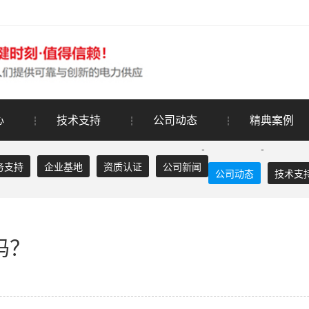
心
技术支持
公司动态
精典案例
-
-
务支持
企业基地
资质认证
公司新闻
公司动态
技术支
吗？