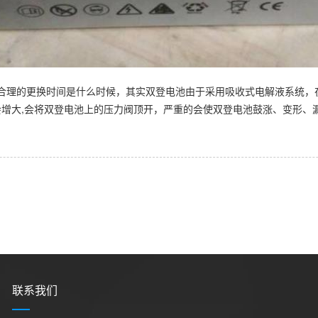
合理的更换时间是什么时候，其实双登电池由于采用吸收式电解液系统，
增大,会将双登电池上的压力阀顶开，严重的会使双登电池鼓涨、变形、
。
联系我们