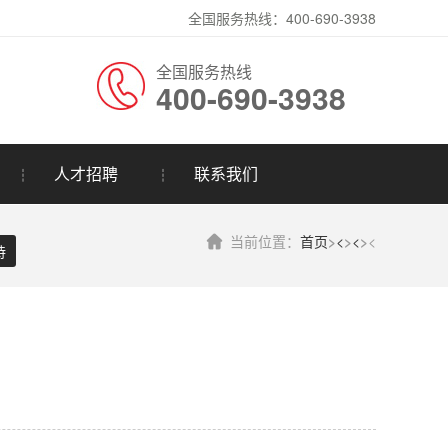
全国服务热线：400-690-3938
全国服务热线
400-690-3938
人才招聘
联系我们
当前位置：
首页
>
<
>
<
>
<
持