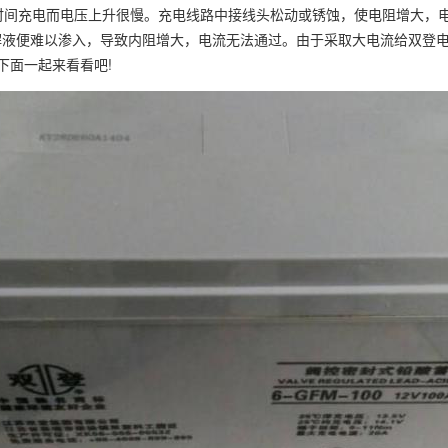
间充电而电压上升很慢。充电线路中接线头松动或锈蚀，使电阻增大，电
解液便难以渗入，导致内阻增大，电流无法通过。由于采取大电流给双登
下面一起来看看吧!